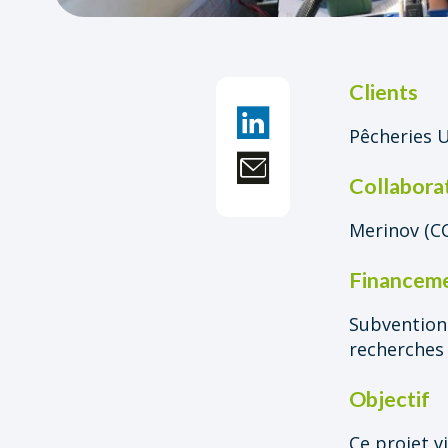
Clients
Pêcheries 
Collabora
Merinov (C
Financem
Subvention 
recherches 
Objectif
Ce projet v