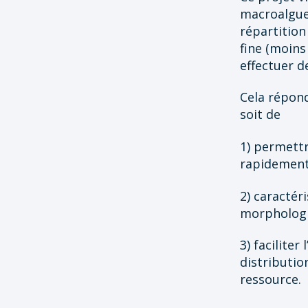
macroalgues
répartition
fine (moins
effectuer d
Cela répond
soit de
1) permettr
rapidement 
2) caractér
morphologi
3) faciliter
distributio
ressource.