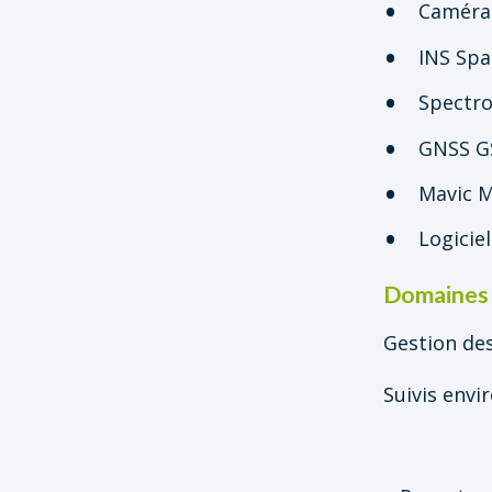
Caméras
INS Spa
Spectro
GNSS GS
Mavic M
Logicie
Domaines
Gestion de
Suivis env