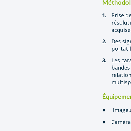
Méthodol
Prise d
résolut
acquises
Des sig
portati
Les car
bandes 
relatio
multisp
Équipeme
Imageur
Caméra 