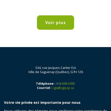
Voir plus
534, rue Jacques-Cartier Est
Ville de Saguenay (Québec), G7H 1Z6
Téléphone :
418 698-5995
Courriel :
cgq@cgq.qc.ca
Votre vie privée est importante pour nous
Nous utilisons des témoins pour améliorer votre expérience de