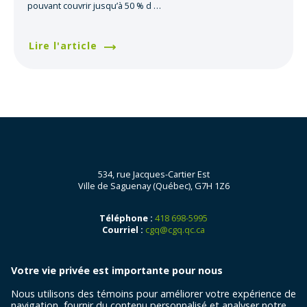
pouvant couvrir jusqu’à 50 % d
…
Lire l'article
534, rue Jacques-Cartier Est
Ville de Saguenay (Québec), G7H 1Z6
Téléphone :
418 698-5995
Courriel :
cgq@cgq.qc.ca
Votre vie privée est importante pour nous
Nous utilisons des témoins pour améliorer votre expérience de
navigation, fournir du contenu personnalisé et analyser notre