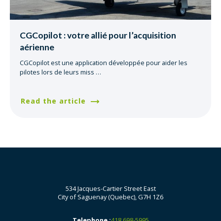
CGCopilot : votre allié pour l’acquisition
aérienne
CGCopilot est une application développée pour aider les
pilotes lors de leurs miss
…
Read the article
534 Jacques-Cartier Street East
City of Saguenay (Quebec), G7H 1Z6
Telephone :
418 698-5995