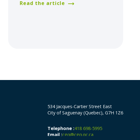
Read the article
534 Jacques-Cartier Street East
City of Saguenay (Quebec), G7H 1Z6
Telephone :
418 698-5995
Email :
cgq@cgq.qc.ca