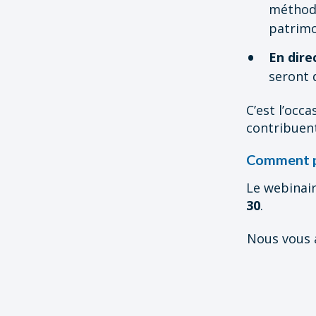
méthodo
patrimo
En dire
seront 
C’est l’occ
contribuent
Comment pa
Le webinair
30
.
Nous vous 