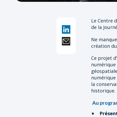
Le Centre d
de la Journ
Ne manquez 
création d
Ce projet d
numérique 
géospatiale
numérique o
la conserva
historique.
Au progra
Présen