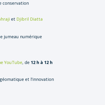
de conservation
hraji
et
Djibril Diatta
 le jumeau numérique
ne YouTube
, de
12 h à 12 h
géomatique et l’innovation