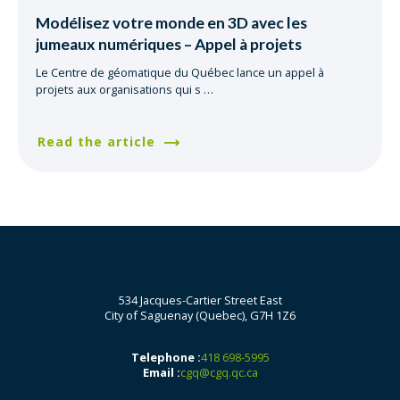
Modélisez votre monde en 3D avec les
jumeaux numériques – Appel à projets
Le Centre de géomatique du Québec lance un appel à
projets aux organisations qui s
…
Read the article
534 Jacques-Cartier Street East
City of Saguenay (Quebec), G7H 1Z6
Telephone :
418 698-5995
Email :
cgq@cgq.qc.ca