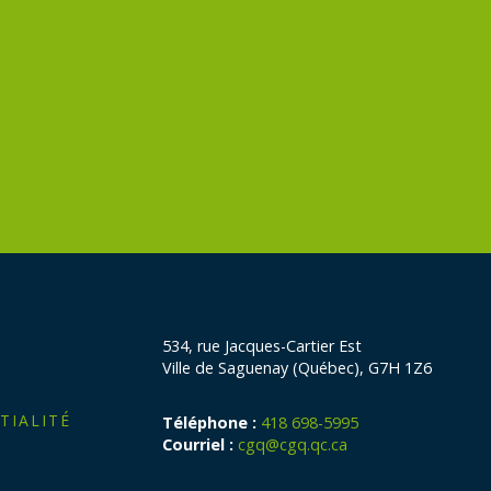
534, rue Jacques-Cartier Est
Ville de Saguenay (Québec), G7H 1Z6
TIALITÉ
Téléphone :
418 698-5995
Courriel :
cgq@cgq.qc.ca