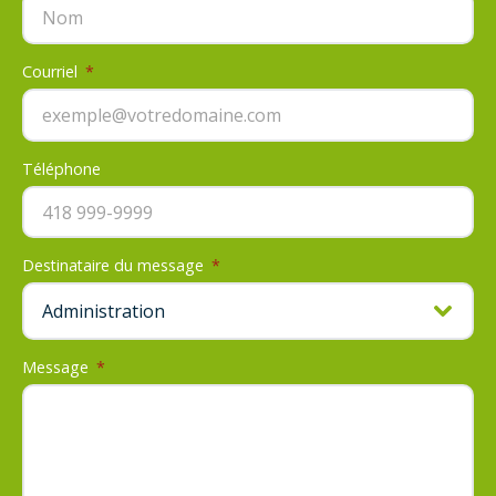
Courriel
*
Téléphone
Destinataire du message
*
Message
*