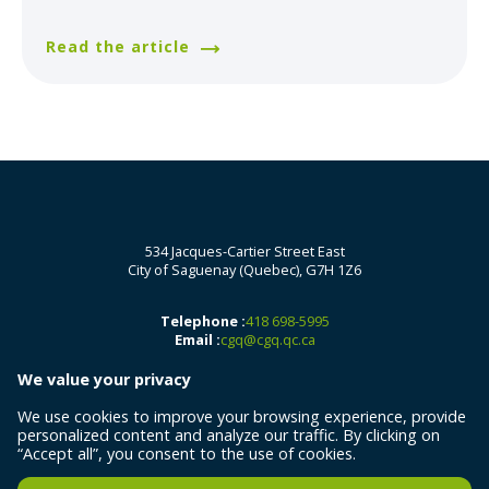
Read the article
534 Jacques-Cartier Street East
City of Saguenay (Quebec), G7H 1Z6
Telephone :
418 698-5995
Email :
cgq@cgq.qc.ca
We value your privacy
We use cookies to improve your browsing experience, provide
personalized content and analyze our traffic. By clicking on
“Accept all”, you consent to the use of cookies.
All rights reserved 2026 © Centre de géomatique du Québec